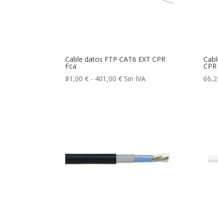
Cable datos FTP CAT6 EXT CPR
Cabl
Fca
CPR
Rango
81,00
€
-
401,00
€
Sin IVA
66,
de
precios:
desde
81,00 €
hasta
401,00 €