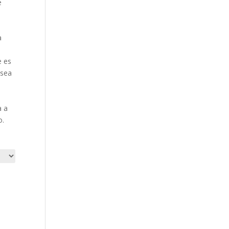
e
a
e es
 sea
a a
o.