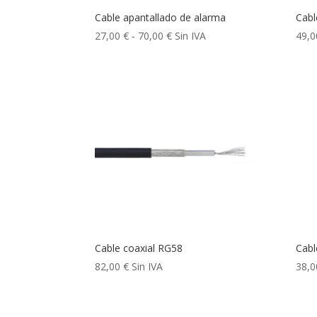
Cable apantallado de alarma
Cabl
Rango
27,00
€
-
70,00
€
Sin IVA
49,
de
precios:
desde
27,00 €
hasta
70,00 €
Cable coaxial RG58
Cabl
82,00
€
Sin IVA
38,