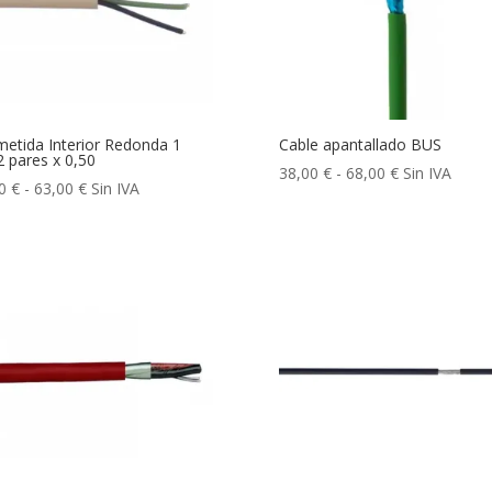
etida Interior Redonda 1
Cable apantallado BUS
2 pares x 0,50
Rango
38,00
€
-
68,00
€
Sin IVA
Rango
00
€
-
63,00
€
Sin IVA
de
de
precios:
precios:
desde
desde
38,00 €
34,00 €
hasta
hasta
68,00 €
63,00 €