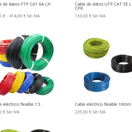
e de datos FTP CAT 6A LH
Cable de datos UTP CAT 5E 
CPR
Rango
00
€
-
414,00
€
Sin IVA
133,00
€
Sin IVA
de
precios:
desde
83,00 €
hasta
414,00 €
 eléctrico flexible 1.5
Cable eléctrico flexible 10mm
00
€
Sin IVA
235,00
€
Sin IVA