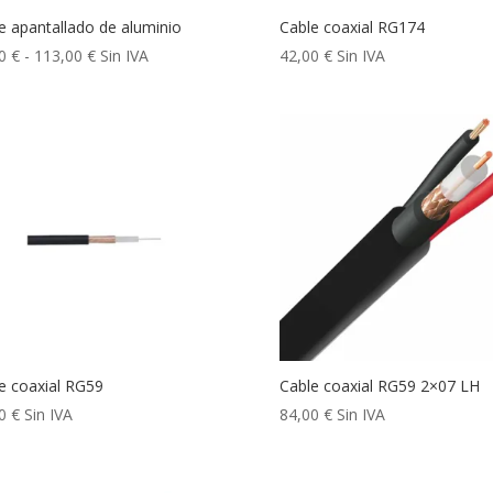
e apantallado de aluminio
Cable coaxial RG174
Rango
00
€
-
113,00
€
Sin IVA
42,00
€
Sin IVA
de
precios:
desde
49,00 €
hasta
113,00 €
e coaxial RG59
Cable coaxial RG59 2×07 LH
00
€
Sin IVA
84,00
€
Sin IVA