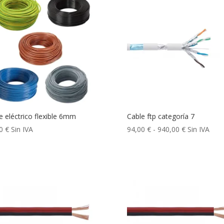
e eléctrico flexible 6mm
Cable ftp categoría 7
Rango
00
€
Sin IVA
94,00
€
-
940,00
€
Sin IVA
de
precios:
desde
94,00 €
hasta
940,00 €