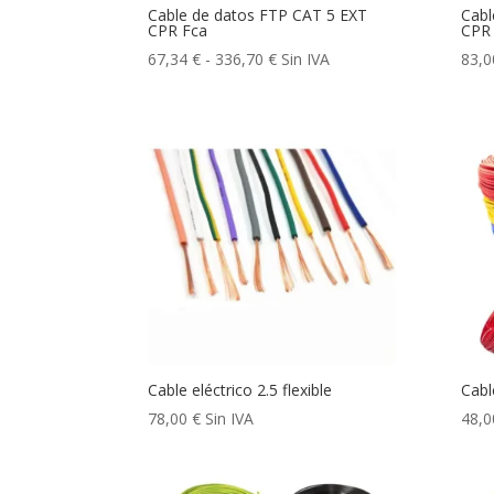
Cable de datos FTP CAT 5 EXT
Cabl
CPR Fca
CPR
Rango
67,34
€
-
336,70
€
Sin IVA
83,
de
precios:
desde
67,34 €
hasta
336,70 €
Cable eléctrico 2.5 flexible
Cable
78,00
€
Sin IVA
48,