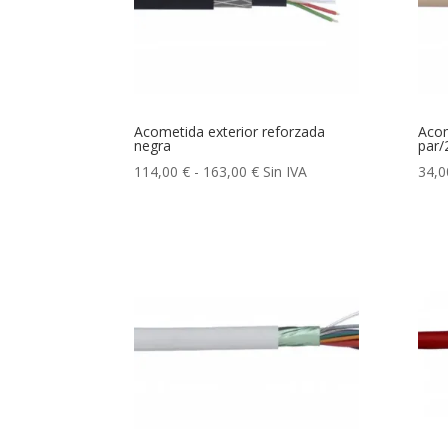
Acometida exterior reforzada
Acom
negra
par/
Rango
114,00
€
-
163,00
€
Sin IVA
34,
de
precios:
desde
114,00 €
hasta
163,00 €