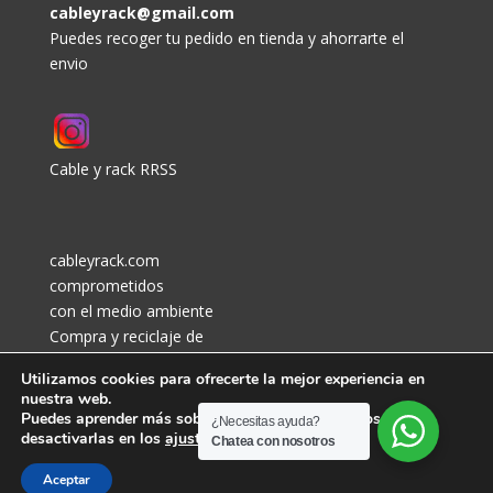
cableyrack@gmail.com
Puedes recoger tu pedido en tienda y ahorrarte el
envio
Cable y rack RRSS
cableyrack.com
comprometidos
con el medio ambiente
Compra y reciclaje de
cables y metales en
Utilizamos cookies para ofrecerte la mejor experiencia en
lidosa.es
nuestra web.
Puedes aprender más sobre qué cookies utilizamos o
¿Necesitas ayuda?
desactivarlas en los
ajustes
.
Chatea con nosotros
Aceptar