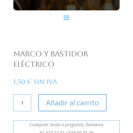
Marco y bastidor
eléctrico
1,50
€
Sin IVA
Marco
Añadir al carrito
y
bastidor
eléctrico
Cualquier duda o pregunta, llamanos
cantidad
91 327 22 31 /
638 00 81 29