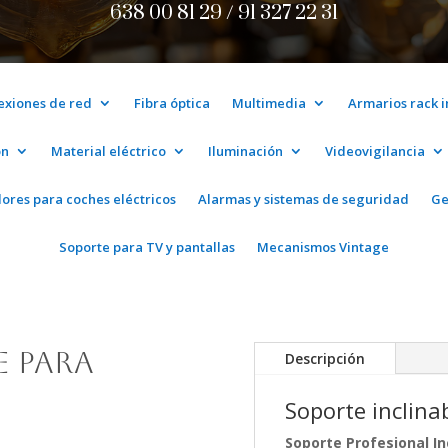
638 00 81 29 /
91 327 22 31
exiones de red
Fibra óptica
Multimedia
Armarios rack 
ón
Material eléctrico
Iluminación
Videovigilancia
ores para coches eléctricos
Alarmas y sistemas de seguridad
Ge
Soporte para TV y pantallas
Mecanismos Vintage
e para
Descripción
Soporte inclina
Soporte Profesional Inc