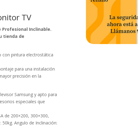
onitor TV
 Profesional Inclinable.
u tienda de
o con pintura electrostática
montaje para una instalación
mayor precisión en la
elevisor Samsung y apto para
cesorios especiales que
A de 200×200, 300×300,
0kg. Angulo de Inclinación: