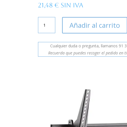
21,48
€
Sin IVA
Soporte
Añadir al carrito
inclinable
para
monitor
Cualquier duda o pregunta, llamanos 91 3
TV
cantidad
Recuerda que puedes recoger el pedido en ti