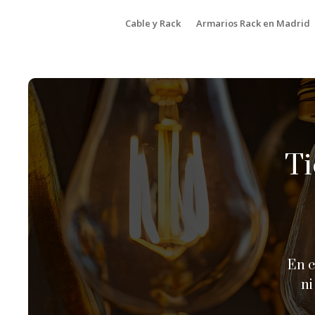
Cable y Rack
Armarios Rack en Madrid
Ti
En c
ni