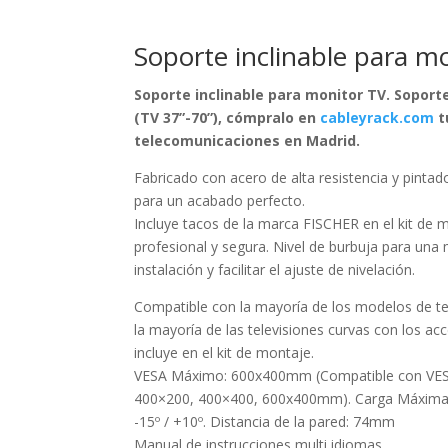
Soporte inclinable para m
Soporte inclinable para monitor TV. Soporte
(TV 37”-70”), cómpralo en
cableyrack.com
t
telecomunicaciones en Madrid.
Fabricado con acero de alta resistencia y pintad
para un acabado perfecto.
Incluye tacos de la marca FISCHER en el kit de 
profesional y segura. Nivel de burbuja para una 
instalación y facilitar el ajuste de nivelación.
Compatible con la mayoría de los modelos de t
la mayoría de las televisiones curvas con los ac
incluye en el kit de montaje.
VESA Máximo: 600x400mm (Compatible con VES
400×200, 400×400, 600x400mm). Carga Máxima: 5
-15º / +10º. Distancia de la pared: 74mm
Manual de instrucciones multi idiomas