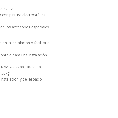
de 37”-70”
o con pintura electrostática
con los accesorios especiales
en la instalación y facilitar el
montaje para una instalación
A de 200×200, 300×300,
 50kg
 instalación y del espacio