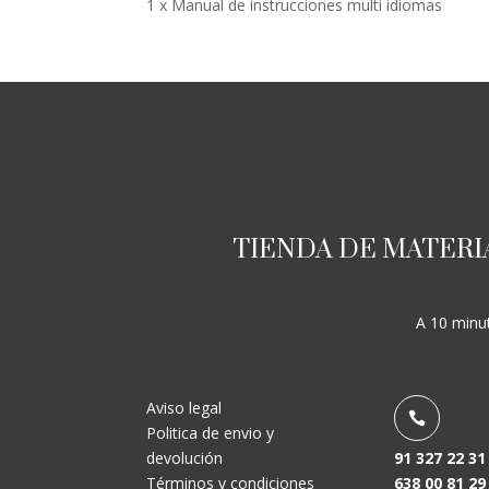
1 x Manual de instrucciones multi idiomas
TIENDA DE MATERI
A 10 minut
Aviso legal

Politica de envio y
devolución
91 327 22 31
Términos y condiciones
638 00 81 29